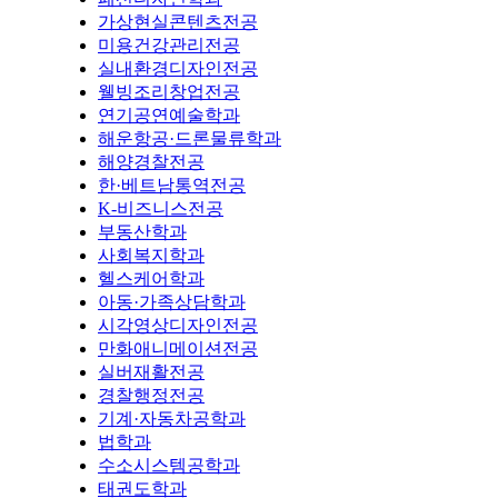
가상현실콘텐츠전공
미용건강관리전공
실내환경디자인전공
웰빙조리창업전공
연기공연예술학과
해운항공·드론물류학과
해양경찰전공
한·베트남통역전공
K-비즈니스전공
부동산학과
사회복지학과
헬스케어학과
아동·가족상담학과
시각영상디자인전공
만화애니메이션전공
실버재활전공
경찰행정전공
기계·자동차공학과
법학과
수소시스템공학과
태권도학과