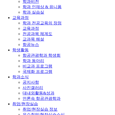
학과비전
학과 인재상 & 유니폼
학과 실습실
교육과정
학과 전공교육의 장점
교육과정
전공과목 체계도
교과목 해설
항공뉴스
학생활동
항공관광학과 학생회
학과 동아리
비교과 프로그램
국제화 프로그램
학과소식
공지사항
사진갤러리
대내외활동&성과
언론속 항공관광학과
취업/현장실습
취업/현장실습 정보
우수취업/현장실습소식