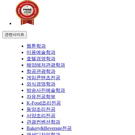
관련사이트
웹툰학과
미용예술학과
호텔경영학과
해양레저관광학과
항공관광학과
게임콘텐츠전공
외식경영학과
방송사진예술학과
자유전공학부
K-Food조리전공
동양조리전공
서양조리전공
관광컨벤션학과
Bakery&Beverage전공
패션디자인학과