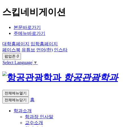
스킵네비게이션
본문바로가기
주메뉴바로가기
대학홈페이지
입학홈페이지
페이스북
유튜브
언어(한)
인스타
팝업존
0
Select Language
▼
항공관광학과
전체메뉴열기
홈
전체메뉴닫기
학과소개
학과장 인사말
교수소개