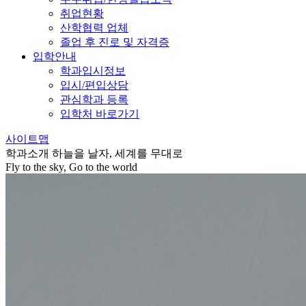
취업현황
산학협력 업체
졸업 후 진로 및 자격증
입학안내
학과입시정보
입시/편입상담
관심학과 등록
입학처 바로가기
사이트맵
학과소개
하늘을 날자, 세계를 무대로
Fly to the sky, Go to the world