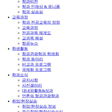
학과비전
학과 인재상 & 유니폼
학과 실습실
교육과정
학과 전공교육의 장점
교육과정
전공과목 체계도
교과목 해설
항공뉴스
학생활동
항공관광학과 학생회
학과 동아리
비교과 프로그램
국제화 프로그램
학과소식
공지사항
사진갤러리
대내외활동&성과
언론속 항공관광학과
취업/현장실습
취업/현장실습 정보
우수취업/현장실습소식