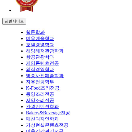
관련사이트
웹툰학과
미용예술학과
호텔경영학과
해양레저관광학과
항공관광학과
게임콘텐츠전공
외식경영학과
방송사진예술학과
자유전공학부
K-Food조리전공
동양조리전공
서양조리전공
관광컨벤션학과
Bakery&Beverage전공
패션디자인학과
가상현실콘텐츠전공
미용건강관리전공