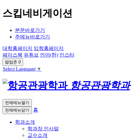
스킵네비게이션
본문바로가기
주메뉴바로가기
대학홈페이지
입학홈페이지
페이스북
유튜브
언어(한)
인스타
팝업존
0
Select Language
▼
항공관광학과
전체메뉴열기
홈
전체메뉴닫기
학과소개
학과장 인사말
교수소개